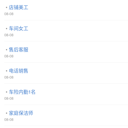
店铺美工
08-08
车间女工
08-08
售后客服
08-08
电话销售
08-08
车险内勤1名
08-08
家庭保洁师
08-08