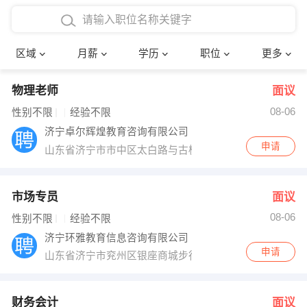
4000-5000元
本科
行政后勤
建筑装潢
确定
区域
月薪
学历
职位
更多
5000-8000元
硕士
销售岗位
教师
物理老师
面议
8000-12000元
博士
文员
护士
08-06
性别不限
经验不限
12000-20000元
财务会计
传单派发
济宁卓尔辉煌教育咨询有限公司
申请
山东省济宁市市中区太白路与古槐路交叉口西北角经典百
其他
超市零售
促销导购
网络IT
保健按摩
市场专员
面议
08-06
性别不限
经验不限
快递员
前台接待
济宁环雅教育信息咨询有限公司
申请
山东省济宁市兖州区银座商城步行街
收银员
技术员/工程师
水电/机修
部门经理
财务会计
面议