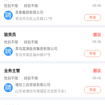
08-06
出纳
保险
性别不限
经验不限
圣象集团有限公司
编辑
法律
申请
青岛市北区山东路117号
保洁
贸易采购
验货员
面议
跟单
理财顾问
08-06
性别不限
经验不限
青岛富源投资集团有限公司
其他职位
申请
青岛市南区福州路97号
业务主管
面议
08-06
性别不限
经验不限
潍坊三尚贸易有限公司
申请
山东省潍坊市潍城区北宫街与永安路交叉口