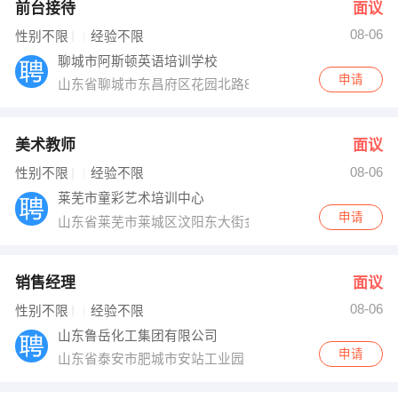
前台接待
面议
08-06
性别不限
经验不限
聊城市阿斯顿英语培训学校
申请
山东省聊城市东昌府区花园北路89号清逸轩三楼（青年桥
美术教师
面议
08-06
性别不限
经验不限
莱芜市童彩艺术培训中心
申请
山东省莱芜市莱城区汶阳东大街金点子对过
销售经理
面议
08-06
性别不限
经验不限
山东鲁岳化工集团有限公司
申请
山东省泰安市肥城市安站工业园