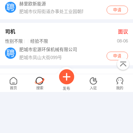
赫里欧新能源
申请
肥城市仪阳街道办事处工业园朝阳路南
司机
面议
08-06
性别不限
经验不限
肥城市宏源环保机械有限公司
申请
肥城市凤山大街099号
市场营销员及营销主管
面议
08-06
性别不限
经验不限
首页
搜索
入驻
我的
发布
泰和洪昇有限公司
申请
泰安岱宗大街317号（东方国际大厦）
销售经理
面议
08-06