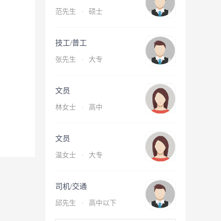
范先生
·
硕士
技工/普工
张先生
·
大专
文员
林女士
·
高中
文员
温女士
·
大专
司机/交通
邱先生
·
高中以下