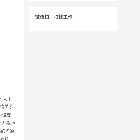
微信扫一扫找工作
公司下
客情关系
职位要
制开发范
强的沟通
、有机