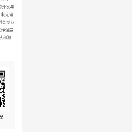
的开发与
、制定销
销类专业
工作强度
队和激
息