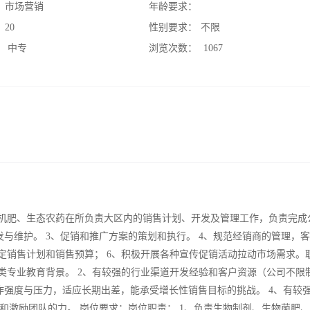
：
市场营销
年龄要求：
：
20
性别要求：
不限
：
中专
浏览次数：
1067
有机肥、生态农药在所负责大区内的销售计划、开发及管理工作，负责完成
与维护。 3、促销和推广方案的策划和执行。 4、规范经销商的管理，
定销售计划和销售预算； 6、积极开展各种宣传促销活动拉动市场需求。
类专业教育背景。 2、有较强的行业渠道开发经验和客户资源（公司不限
作强度与压力，适应长期出差，能承受增长性销售目标的挑战。 4、有较
和激励团队的力。 岗位要求：岗位职责： 1、负责生物制剂、生物菌肥